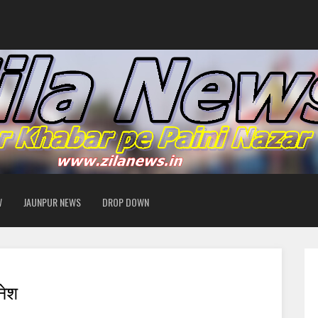
W
JAUNPUR NEWS
DROP DOWN
नेश