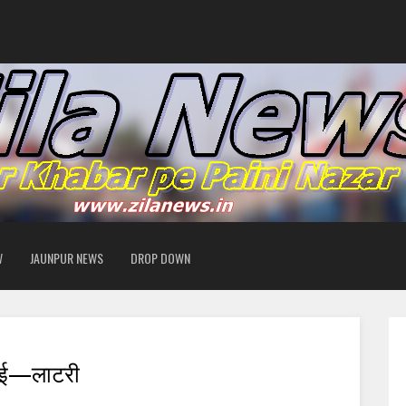
W
JAUNPUR NEWS
DROP DOWN
ुई ई—लाटरी