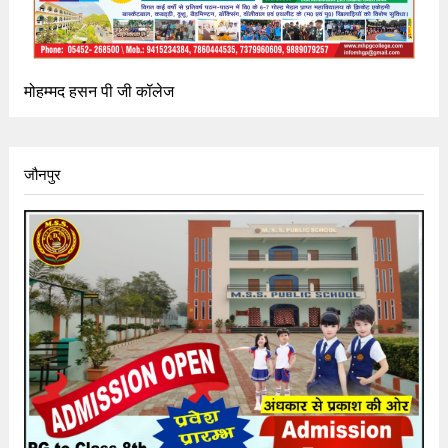
मोहम्मद हसन पी जी कॉलेज
जौनपुर