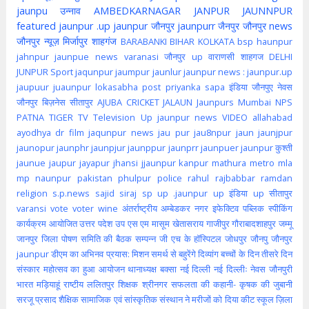
jaunpu
उन्नाव
AMBEDKARNAGAR
JANPUR
JAUNNPUR
featured
jaunpur .up
jaunpur जौनपुर
jaunpurr
जैनपुर
जौनपुर news
जौनपुर न्यूज़
मिर्जापुर
शाहगंज
BARABANKI
BIHAR
KOLKATA
bsp
haunpur
jahnpur
jaunpue
news
varanasi
जौनपुर up
वाराणसी
शाहगज
DELHI
JUNPUR
Sport
jaqunpur
jaumpur
jaunlur
jaunpur news :
jaunpur.up
jaupuur
juaunpur
lokasabha
post
priyanka
sapa
इंडिया
जौनपुए
नेवस
जौनपुर
बिज़नेस
सीतापुर
AJUBA
CRICKET
JALAUN
Jaunpurs
Mumbai
NPS
PATNA
TIGER
TV
Television
Up jaunpur news
VIDEO
allahabad
ayodhya
dr
film
jaqunpur news
jau pur
jau8npur
jaun
jaunjpur
jaunopur
jaunphr
jaunpjur
jaunppur
jaunprr
jaunpuer
jaunpur कुश्ती
jaunue
jaupur
jayapur
jhansi
jjaunpur
kanpur
mathura
metro
mla
mp
naunpur
pakistan
phulpur
police
rahul
rajbabbar
ramdan
religion
s.p.news
sajid
siraj
sp
up .jaunpur
up इंडिया
up सीतापुर
varansi
vote
voter
wine
अंतर्राष्ट्रीय
अम्बेडकर नगर
इफेक्टिव पब्लिक स्पीकिंग
कार्यक्रम आयोजित
उत्तर पदेश
उप
एस एम मासूम
खेतासराय
गाजीपुर
गौराबादशाहपुर
जम्मू
जानपुर
जिला पोषण समिति की बैठक सम्पन्न
जी एच के हॉस्पिटल
जोधपुर
जौनपु
जौनपुर
jaunpur
डीएम का अभिनव प्रयास: मिशन समर्थ से बहुरेंगे दिव्यांग बच्चों के दिन
तीसरे दिन
संस्कार महोत्सव का हुआ आयोजन
थानाध्यक्ष बक्सा
नई दिल्ली
नई दिल्लीः
नेवस जौनपुरी
भारत
मड़ियाहूं
राष्टीय
ललितपुर
शिक्षक
श्रीनगर
सफलता की कहानी- कृषक की जुबानी
सरजू प्रसाद शैक्षिक
सामाजिक एवं सांस्कृतिक संस्थान ने मरीजों को दिया कीट
स्कूल
ज़िला