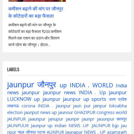
कमीशन बढ़ाने की मांग पर जौनपुर
के कोटेदारों का बड़ा फैसला
कमीशन बढ़ाने की मांग पर जौनपुर के
कोटेदारों का बड़ा फैसला ₹200 कमीशन
मिलने तक राशन का उठान और वितरण
कार्य रहेगा बंद जौनपुर। होटल...
LABELS
jaunpur
जौनपुर
up
INDIA . WORLD
India
news jaunpur
jaunpur news
INDIA . Up jaunpur
LUCKNOW
up jaunpur
jaunpur up
sports
उत्तर प्रदेश
लखनऊ
corona
INDIA . jaunpur
jaun pur
jainpur
loksabha
election
jaunput
news up
jaunour
GHAZIPUR
congress
world
JAUNPUR
jaaunpur
janupur
jaunpir
jaunpr
jauunpur
कानपुर
JAUNPUUR
Jaunpur up indian
NEWS .UP .JAUNPUR
bjp
jau
npur
न्यूज़ जौनपुर
पटना
AUNPUR
Jaunapur
NEWS . UP
azamgarh