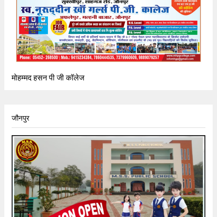
मोहम्मद हसन पी जी कॉलेज
जौनपुर