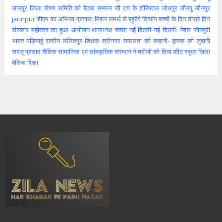
जानपुर
जिला पोषण समिति की बैठक सम्पन्न
जी एच के हॉस्पिटल
जोधपुर
जौनपु
जौनपुर
jaunpur
डीएम का अभिनव प्रयास: मिशन समर्थ से बहुरेंगे दिव्यांग बच्चों के दिन
तीसरे दिन
संस्कार महोत्सव का हुआ आयोजन
थानाध्यक्ष बक्सा
नई दिल्ली
नई दिल्लीः
नेवस जौनपुरी
भारत
मड़ियाहूं
राष्टीय
ललितपुर
शिक्षक
श्रीनगर
सफलता की कहानी- कृषक की जुबानी
सरजू प्रसाद शैक्षिक
सामाजिक एवं सांस्कृतिक संस्थान ने मरीजों को दिया कीट
स्कूल
ज़िला
बेसिक शिक्षा