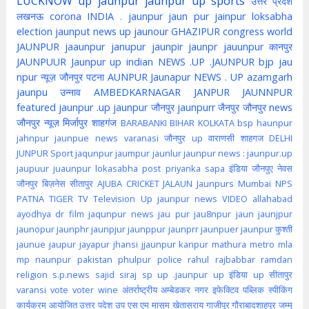
LUCKNOW
up jaunpur
jaunpur up
sports
उत्तर प्रदेश
लखनऊ
corona
INDIA . jaunpur
jaun pur
jainpur
loksabha
election
jaunput
news up
jaunour
GHAZIPUR
congress
world
JAUNPUR
jaaunpur
janupur
jaunpir
jaunpr
jauunpur
कानपुर
JAUNPUUR
Jaunpur up indian
NEWS .UP .JAUNPUR
bjp
jau
npur
न्यूज़ जौनपुर
पटना
AUNPUR
Jaunapur
NEWS . UP
azamgarh
jaunpu
उन्नाव
AMBEDKARNAGAR
JANPUR
JAUNNPUR
featured
jaunpur .up
jaunpur जौनपुर
jaunpurr
जैनपुर
जौनपुर news
जौनपुर न्यूज़
मिर्जापुर
शाहगंज
BARABANKI
BIHAR
KOLKATA
bsp
haunpur
jahnpur
jaunpue
news
varanasi
जौनपुर up
वाराणसी
शाहगज
DELHI
JUNPUR
Sport
jaqunpur
jaumpur
jaunlur
jaunpur news :
jaunpur.up
jaupuur
juaunpur
lokasabha
post
priyanka
sapa
इंडिया
जौनपुए
नेवस
जौनपुर
बिज़नेस
सीतापुर
AJUBA
CRICKET
JALAUN
Jaunpurs
Mumbai
NPS
PATNA
TIGER
TV
Television
Up jaunpur news
VIDEO
allahabad
ayodhya
dr
film
jaqunpur news
jau pur
jau8npur
jaun
jaunjpur
jaunopur
jaunphr
jaunpjur
jaunppur
jaunprr
jaunpuer
jaunpur कुश्ती
jaunue
jaupur
jayapur
jhansi
jjaunpur
kanpur
mathura
metro
mla
mp
naunpur
pakistan
phulpur
police
rahul
rajbabbar
ramdan
religion
s.p.news
sajid
siraj
sp
up .jaunpur
up इंडिया
up सीतापुर
varansi
vote
voter
wine
अंतर्राष्ट्रीय
अम्बेडकर नगर
इफेक्टिव पब्लिक स्पीकिंग
कार्यक्रम आयोजित
उत्तर पदेश
उप
एस एम मासूम
खेतासराय
गाजीपुर
गौराबादशाहपुर
जम्मू