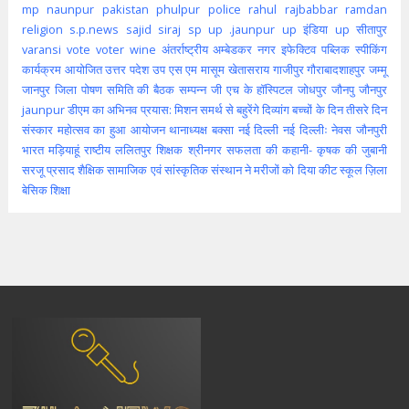
mp
naunpur
pakistan
phulpur
police
rahul
rajbabbar
ramdan
religion
s.p.news
sajid
siraj
sp
up .jaunpur
up इंडिया
up सीतापुर
varansi
vote
voter
wine
अंतर्राष्ट्रीय
अम्बेडकर नगर
इफेक्टिव पब्लिक स्पीकिंग
कार्यक्रम आयोजित
उत्तर पदेश
उप
एस एम मासूम
खेतासराय
गाजीपुर
गौराबादशाहपुर
जम्मू
जानपुर
जिला पोषण समिति की बैठक सम्पन्न
जी एच के हॉस्पिटल
जोधपुर
जौनपु
जौनपुर
jaunpur
डीएम का अभिनव प्रयास: मिशन समर्थ से बहुरेंगे दिव्यांग बच्चों के दिन
तीसरे दिन
संस्कार महोत्सव का हुआ आयोजन
थानाध्यक्ष बक्सा
नई दिल्ली
नई दिल्लीः
नेवस जौनपुरी
भारत
मड़ियाहूं
राष्टीय
ललितपुर
शिक्षक
श्रीनगर
सफलता की कहानी- कृषक की जुबानी
सरजू प्रसाद शैक्षिक
सामाजिक एवं सांस्कृतिक संस्थान ने मरीजों को दिया कीट
स्कूल
ज़िला
बेसिक शिक्षा