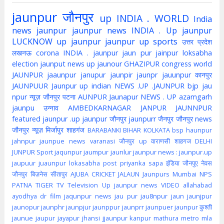
jaunpur
जौनपुर
up
INDIA . WORLD
India
news jaunpur
jaunpur news
INDIA . Up jaunpur
LUCKNOW
up jaunpur
jaunpur up
sports
उत्तर प्रदेश
लखनऊ
corona
INDIA . jaunpur
jaun pur
jainpur
loksabha
election
jaunput
news up
jaunour
GHAZIPUR
congress
world
JAUNPUR
jaaunpur
janupur
jaunpir
jaunpr
jauunpur
कानपुर
JAUNPUUR
Jaunpur up indian
NEWS .UP .JAUNPUR
bjp
jau
npur
न्यूज़ जौनपुर
पटना
AUNPUR
Jaunapur
NEWS . UP
azamgarh
jaunpu
उन्नाव
AMBEDKARNAGAR
JANPUR
JAUNNPUR
featured
jaunpur .up
jaunpur जौनपुर
jaunpurr
जैनपुर
जौनपुर news
जौनपुर न्यूज़
मिर्जापुर
शाहगंज
BARABANKI
BIHAR
KOLKATA
bsp
haunpur
jahnpur
jaunpue
news
varanasi
जौनपुर up
वाराणसी
शाहगज
DELHI
JUNPUR
Sport
jaqunpur
jaumpur
jaunlur
jaunpur news :
jaunpur.up
jaupuur
juaunpur
lokasabha
post
priyanka
sapa
इंडिया
जौनपुए
नेवस
जौनपुर
बिज़नेस
सीतापुर
AJUBA
CRICKET
JALAUN
Jaunpurs
Mumbai
NPS
PATNA
TIGER
TV
Television
Up jaunpur news
VIDEO
allahabad
ayodhya
dr
film
jaqunpur news
jau pur
jau8npur
jaun
jaunjpur
jaunopur
jaunphr
jaunpjur
jaunppur
jaunprr
jaunpuer
jaunpur कुश्ती
jaunue
jaupur
jayapur
jhansi
jjaunpur
kanpur
mathura
metro
mla