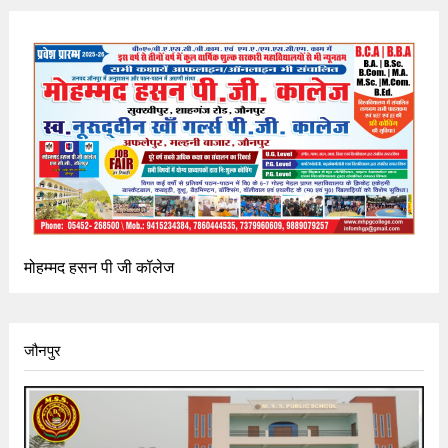
मोहम्मद हसन पी जी कॉलेज
जौनपुर