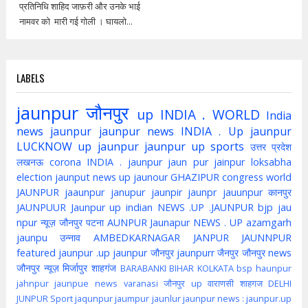
प्रतिनिधि शाहिद जाफ़री और उनके भाई
नामवर को मारी गई गोली । घायलो...
LABELS
jaunpur
जौनपुर
up
INDIA . WORLD
India
news jaunpur
jaunpur news
INDIA . Up jaunpur
LUCKNOW
up jaunpur
jaunpur up
sports
उत्तर प्रदेश
लखनऊ
corona
INDIA . jaunpur
jaun pur
jainpur
loksabha
election
jaunput
news up
jaunour
GHAZIPUR
congress
world
JAUNPUR
jaaunpur
janupur
jaunpir
jaunpr
jauunpur
कानपुर
JAUNPUUR
Jaunpur up indian
NEWS .UP .JAUNPUR
bjp
jau
npur
न्यूज़ जौनपुर
पटना
AUNPUR
Jaunapur
NEWS . UP
azamgarh
jaunpu
उन्नाव
AMBEDKARNAGAR
JANPUR
JAUNNPUR
featured
jaunpur .up
jaunpur जौनपुर
jaunpurr
जैनपुर
जौनपुर news
जौनपुर न्यूज़
मिर्जापुर
शाहगंज
BARABANKI
BIHAR
KOLKATA
bsp
haunpur
jahnpur
jaunpue
news
varanasi
जौनपुर up
वाराणसी
शाहगज
DELHI
JUNPUR
Sport
jaqunpur
jaumpur
jaunlur
jaunpur news :
jaunpur.up