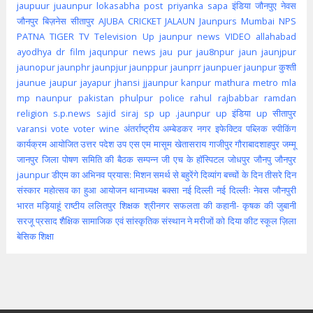
jaupuur
juaunpur
lokasabha
post
priyanka
sapa
इंडिया
जौनपुए
नेवस
जौनपुर
बिज़नेस
सीतापुर
AJUBA
CRICKET
JALAUN
Jaunpurs
Mumbai
NPS
PATNA
TIGER
TV
Television
Up jaunpur news
VIDEO
allahabad
ayodhya
dr
film
jaqunpur news
jau pur
jau8npur
jaun
jaunjpur
jaunopur
jaunphr
jaunpjur
jaunppur
jaunprr
jaunpuer
jaunpur कुश्ती
jaunue
jaupur
jayapur
jhansi
jjaunpur
kanpur
mathura
metro
mla
mp
naunpur
pakistan
phulpur
police
rahul
rajbabbar
ramdan
religion
s.p.news
sajid
siraj
sp
up .jaunpur
up इंडिया
up सीतापुर
varansi
vote
voter
wine
अंतर्राष्ट्रीय
अम्बेडकर नगर
इफेक्टिव पब्लिक स्पीकिंग
कार्यक्रम आयोजित
उत्तर पदेश
उप
एस एम मासूम
खेतासराय
गाजीपुर
गौराबादशाहपुर
जम्मू
जानपुर
जिला पोषण समिति की बैठक सम्पन्न
जी एच के हॉस्पिटल
जोधपुर
जौनपु
जौनपुर
jaunpur
डीएम का अभिनव प्रयास: मिशन समर्थ से बहुरेंगे दिव्यांग बच्चों के दिन
तीसरे दिन
संस्कार महोत्सव का हुआ आयोजन
थानाध्यक्ष बक्सा
नई दिल्ली
नई दिल्लीः
नेवस जौनपुरी
भारत
मड़ियाहूं
राष्टीय
ललितपुर
शिक्षक
श्रीनगर
सफलता की कहानी- कृषक की जुबानी
सरजू प्रसाद शैक्षिक
सामाजिक एवं सांस्कृतिक संस्थान ने मरीजों को दिया कीट
स्कूल
ज़िला
बेसिक शिक्षा