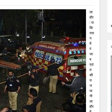
ला
हौर
: पा
कि
स्ता
न
में
पं
जा
ब
प्रां
त
की
रा
ज
धा
नी
ला
हौर
में