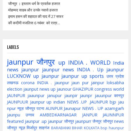
जौनपुर । इस्लाम धर्म के प्रवर्तक हजरत
मोहम्मद साहब और उनके नवासे हजरत
इमाम हसन की शहादत की याद में 27 सफर
की कदीमी मजलिस 6 नवंबर को रात्र...
LABELS
jaunpur
जौनपुर
up
INDIA . WORLD
India
news jaunpur
jaunpur news
INDIA . Up jaunpur
LUCKNOW
up jaunpur
jaunpur up
sports
उत्तर प्रदेश
लखनऊ
corona
INDIA . jaunpur
jaun pur
jainpur
loksabha
election
jaunput
news up
jaunour
GHAZIPUR
congress
world
JAUNPUR
jaaunpur
janupur
jaunpir
jaunpr
jauunpur
कानपुर
JAUNPUUR
Jaunpur up indian
NEWS .UP .JAUNPUR
bjp
jau
npur
न्यूज़ जौनपुर
पटना
AUNPUR
Jaunapur
NEWS . UP
azamgarh
jaunpu
उन्नाव
AMBEDKARNAGAR
JANPUR
JAUNNPUR
featured
jaunpur .up
jaunpur जौनपुर
jaunpurr
जैनपुर
जौनपुर news
जौनपुर न्यूज़
मिर्जापुर
शाहगंज
BARABANKI
BIHAR
KOLKATA
bsp
haunpur