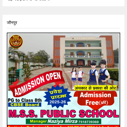
जौनपुर