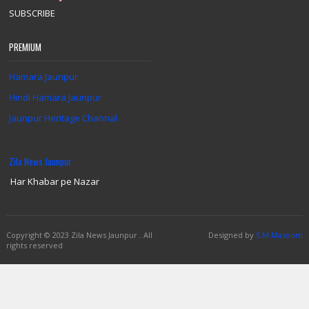
SUBSCRIBE
PREMIUM
Hamara Jaunpur
Hindi Hamara Jaunpur
Jaunpur Heritage Channal
Zila News Jaunpur
Har Khabar pe Nazar
Copyright
© 2023 Zila News Jaunpur .
All
Designed by
S.M.Masoom
rights reserved