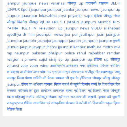
jahnpur
jaunpue
news
varanasi
जौनपुर up
वाराणसी
शाहगज
DELHI
JUNPUR
Sport
jaqunpur
jaumpur
jaunlur
jaunpur news :
jaunpur.up
jaupuur
juaunpur
lokasabha
post
priyanka
sapa
इंडिया
जौनपुए
नेवस
जौनपुर
बिज़नेस
सीतापुर
AJUBA
CRICKET
JALAUN
Jaunpurs
Mumbai
NPS
PATNA
TIGER
TV
Television
Up jaunpur news
VIDEO
allahabad
ayodhya
dr
film
jaqunpur news
jau pur
jau8npur
jaun
jaunjpur
jaunopur
jaunphr
jaunpjur
jaunppur
jaunprr
jaunpuer
jaunpur कुश्ती
jaunue
jaupur
jayapur
jhansi
jjaunpur
kanpur
mathura
metro
mla
mp
naunpur
pakistan
phulpur
police
rahul
rajbabbar
ramdan
religion
s.p.news
sajid
siraj
sp
up .jaunpur
up इंडिया
up सीतापुर
varansi
vote
voter
wine
अंतर्राष्ट्रीय
अम्बेडकर नगर
इफेक्टिव पब्लिक स्पीकिंग
कार्यक्रम आयोजित
उत्तर पदेश
उप
एस एम मासूम
खेतासराय
गाजीपुर
गौराबादशाहपुर
जम्मू
जानपुर
जिला पोषण समिति की बैठक सम्पन्न
जी एच के हॉस्पिटल
जोधपुर
जौनपु
जौनपुर
jaunpur
डीएम का अभिनव प्रयास: मिशन समर्थ से बहुरेंगे दिव्यांग बच्चों के दिन
तीसरे दिन
संस्कार महोत्सव का हुआ आयोजन
थानाध्यक्ष बक्सा
नई दिल्ली
नई दिल्लीः
नेवस जौनपुरी
भारत
मड़ियाहूं
राष्टीय
ललितपुर
शिक्षक
श्रीनगर
सफलता की कहानी- कृषक की जुबानी
सरजू प्रसाद शैक्षिक
सामाजिक एवं सांस्कृतिक संस्थान ने मरीजों को दिया कीट
स्कूल
ज़िला
बेसिक शिक्षा