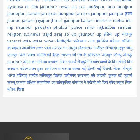
ayodhya
dr
film
jaqunpur news
jau pur
jau8npur
jaun
jaunjpur
jaunopur
jaunphr
jaunpjur
jaunppur
jaunprr
jaunpuer
jaunpur कुश्ती
jaunue
jaupur
jayapur
jhansi
jjaunpur
kanpur
mathura
metro
mla
mp
naunpur
pakistan
phulpur
police
rahul
rajbabbar
ramdan
religion
s.p.news
sajid
siraj
sp
up .jaunpur
up इंडिया
up सीतापुर
varansi
vote
voter
wine
अंतर्राष्ट्रीय
अम्बेडकर नगर
इफेक्टिव पब्लिक स्पीकिंग
कार्यक्रम आयोजित
उत्तर पदेश
उप
एस एम मासूम
खेतासराय
गाजीपुर
गौराबादशाहपुर
जम्मू
जानपुर
जिला पोषण समिति की बैठक सम्पन्न
जी एच के हॉस्पिटल
जोधपुर
जौनपु
जौनपुर
jaunpur
डीएम का अभिनव प्रयास: मिशन समर्थ से बहुरेंगे दिव्यांग बच्चों के दिन
तीसरे दिन
संस्कार महोत्सव का हुआ आयोजन
थानाध्यक्ष बक्सा
नई दिल्ली
नई दिल्लीः
नेवस जौनपुरी
भारत
मड़ियाहूं
राष्टीय
ललितपुर
शिक्षक
श्रीनगर
सफलता की कहानी- कृषक की जुबानी
सरजू प्रसाद शैक्षिक
सामाजिक एवं सांस्कृतिक संस्थान ने मरीजों को दिया कीट
स्कूल
ज़िला
बेसिक शिक्षा