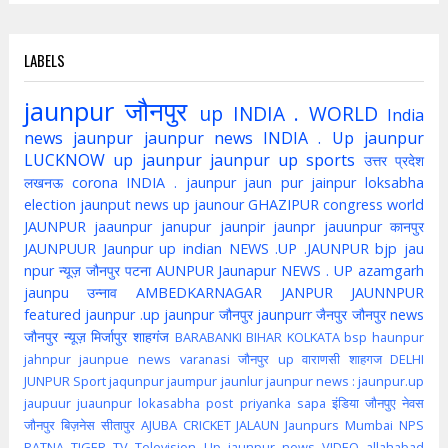
LABELS
jaunpur
जौनपुर
up
INDIA . WORLD
India
news jaunpur
jaunpur news
INDIA . Up jaunpur
LUCKNOW
up jaunpur
jaunpur up
sports
उत्तर प्रदेश
लखनऊ
corona
INDIA . jaunpur
jaun pur
jainpur
loksabha
election
jaunput
news up
jaunour
GHAZIPUR
congress
world
JAUNPUR
jaaunpur
janupur
jaunpir
jaunpr
jauunpur
कानपुर
JAUNPUUR
Jaunpur up indian
NEWS .UP .JAUNPUR
bjp
jau
npur
न्यूज़ जौनपुर
पटना
AUNPUR
Jaunapur
NEWS . UP
azamgarh
jaunpu
उन्नाव
AMBEDKARNAGAR
JANPUR
JAUNNPUR
featured
jaunpur .up
jaunpur जौनपुर
jaunpurr
जैनपुर
जौनपुर news
जौनपुर न्यूज़
मिर्जापुर
शाहगंज
BARABANKI
BIHAR
KOLKATA
bsp
haunpur
jahnpur
jaunpue
news
varanasi
जौनपुर up
वाराणसी
शाहगज
DELHI
JUNPUR
Sport
jaqunpur
jaumpur
jaunlur
jaunpur news :
jaunpur.up
jaupuur
juaunpur
lokasabha
post
priyanka
sapa
इंडिया
जौनपुए
नेवस
जौनपुर
बिज़नेस
सीतापुर
AJUBA
CRICKET
JALAUN
Jaunpurs
Mumbai
NPS
PATNA
TIGER
TV
Television
Up jaunpur news
VIDEO
allahabad