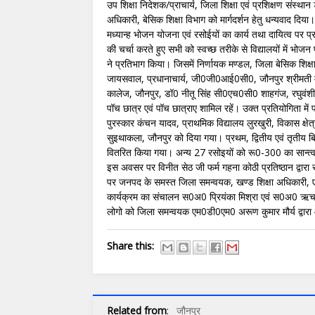
उप शिक्षा निदेशक/प्राचार्य, जिला शिक्षा एवं प्रशिक्षण संस्थ
अधिकारी, बेसिक शिक्षा विभाग को मार्गदर्शन हेतु धन्यवाद दिय
मध्यान्ह भोजन योजना एवं रसोईयों का कार्य तथा दायित्व पर
की चर्चा करते हुए सभी को स्वच्छ तरीके से विद्यालयों में भोज
ने प्रतिभाग किया। जिसमें निर्णायक मण्डल, जिला बेसिक शिक्
जायसवाल, प्रधानाचार्य, जी0जी0आई0सी0, जौनपुर श्रीमती मंजू
कालेज, जौनपुर, डॉ0 नीतू सिंह सी0एच0सी0 शाहगंज, रघुवंशी ह
पॉच छात्र एवं पॉच छात्राए शामिल रहें। उक्त प्रतियोगिता में 
पुरस्कार कंचन यादव, प्राथमिक विद्यालय लुरखुरी, विकास क्षेत
सुइथाकला, जौनपुर को दिया गया। प्रथम, द्वितीय एवं तृती
वितरित किया गया। अन्य 27 रसोइयों को रू0-300 का सान्त्व
इस अवसर पर विनीत सेठ जी फर्म गहना कोठी प्रतिष्ठान द्वार
पर जनपद के समस्त जिला समन्वयक, खण्ड शिक्षा अधिकारी,
कार्यक्रम का संचालन स0अ0 प्रियंका मिश्रा एवं स0अ0 ऋचा स
लोगो को जिला समन्वयक एम0डी0एम0 अरूण कुमार मौर्य द्वारा
Share this:
Related from
:
जौनपुर