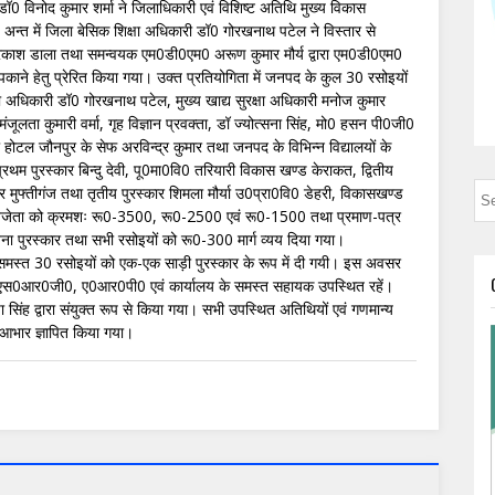
ान डॉ0 विनोद कुमार शर्मा ने जिलाधिकारी एवं विशिष्ट अतिथि मुख्य विकास
ा। अन्त में जिला बेसिक शिक्षा अधिकारी डॉ0 गोरखनाथ पटेल ने विस्तार से
 प्रकाश डाला तथा समन्वयक एम0डी0एम0 अरूण कुमार मौर्य द्वारा एम0डी0एम0
न पकाने हेतु प्रेरित किया गया। उक्त प्रतियोगिता में जनपद के कुल 30 रसोइयों
षा अधिकारी डॉ0 गोरखनाथ पटेल, मुख्य खाद्य सुरक्षा अधिकारी मनोज कुमार
लता कुमारी वर्मा, गृह विज्ञान प्रवक्ता, डॉ ज्योत्सना सिंह, मो0 हसन पी0जी0
ोटल जौनपुर के सेफ अरविन्द्र कुमार तथा जनपद के विभिन्न विद्यालयों के
प्रथम पुरस्कार बिन्दु देवी, पू0मा0वि0 तरियारी विकास खण्ड केराकत, द्वितीय
्र मुफ्तीगंज तथा तृतीय पुरस्कार शिमला मौर्या उ0प्रा0वि0 डेहरी, विकासखण्ड
य बिजेता को क्रमशः रू0-3500, रू0-2500 एवं रू0-1500 तथा प्रमाण-पत्र
ना पुरस्कार तथा सभी रसोइयों को रू0-300 मार्ग व्यय दिया गया।
ा समस्त 30 रसोइयों को एक-एक साड़ी पुरस्कार के रूप में दी गयी। इस अवसर
 एस0आर0जी0, ए0आर0पी0 एवं कार्यालय के समस्त सहायक उपस्थित रहें।
िंह द्वारा संयुक्त रूप से किया गया। सभी उपस्थित अतिथियों एवं गणमान्य
 आभार ज्ञापित किया गया।