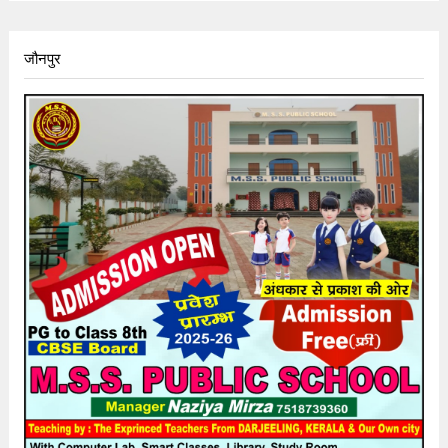
जौनपुर