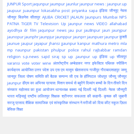
JUNPUR
Sport
jaqunpur
jaumpur
jaunlur
jaunpur news :
jaunpur.up
jaupuur
juaunpur
lokasabha
post
priyanka
sapa
इंडिया
जौनपुए
नेवस
जौनपुर
बिज़नेस
सीतापुर
AJUBA
CRICKET
JALAUN
Jaunpurs
Mumbai
NPS
PATNA
TIGER
TV
Television
Up jaunpur news
VIDEO
allahabad
ayodhya
dr
film
jaqunpur news
jau pur
jau8npur
jaun
jaunjpur
jaunopur
jaunphr
jaunpjur
jaunppur
jaunprr
jaunpuer
jaunpur कुश्ती
jaunue
jaupur
jayapur
jhansi
jjaunpur
kanpur
mathura
metro
mla
mp
naunpur
pakistan
phulpur
police
rahul
rajbabbar
ramdan
religion
s.p.news
sajid
siraj
sp
up .jaunpur
up इंडिया
up सीतापुर
varansi
vote
voter
wine
अंतर्राष्ट्रीय
अम्बेडकर नगर
इफेक्टिव पब्लिक स्पीकिंग
कार्यक्रम आयोजित
उत्तर पदेश
उप
एस एम मासूम
खेतासराय
गाजीपुर
गौराबादशाहपुर
जम्मू
जानपुर
जिला पोषण समिति की बैठक सम्पन्न
जी एच के हॉस्पिटल
जोधपुर
जौनपु
जौनपुर
jaunpur
डीएम का अभिनव प्रयास: मिशन समर्थ से बहुरेंगे दिव्यांग बच्चों के दिन
तीसरे दिन
संस्कार महोत्सव का हुआ आयोजन
थानाध्यक्ष बक्सा
नई दिल्ली
नई दिल्लीः
नेवस जौनपुरी
भारत
मड़ियाहूं
राष्टीय
ललितपुर
शिक्षक
श्रीनगर
सफलता की कहानी- कृषक की जुबानी
सरजू प्रसाद शैक्षिक
सामाजिक एवं सांस्कृतिक संस्थान ने मरीजों को दिया कीट
स्कूल
ज़िला
बेसिक शिक्षा