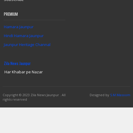
PREMIUM
Hamara Jaunpur
Hindi Hamara Jaunpur
Jaunpur Heritage Channal
Zila News Jaunpur
Har Khabar pe Nazar
Copyright
© 2023 Zila News Jaunpur .
All
Designed by
S.M.Masoom
rights reserved