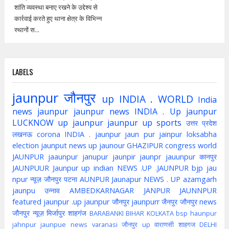
शांति व्यवस्था बनाए रखने के उद्देश्य से
कार्रवाई करते हुए थाना क्षेत्र के विभिन्न
स्थानों स...
LABELS
jaunpur
जौनपुर
up
INDIA . WORLD
India
news jaunpur
jaunpur news
INDIA . Up jaunpur
LUCKNOW
up jaunpur
jaunpur up
sports
उत्तर प्रदेश
लखनऊ
corona
INDIA . jaunpur
jaun pur
jainpur
loksabha
election
jaunput
news up
jaunour
GHAZIPUR
congress
world
JAUNPUR
jaaunpur
janupur
jaunpir
jaunpr
jauunpur
कानपुर
JAUNPUUR
Jaunpur up indian
NEWS .UP .JAUNPUR
bjp
jau
npur
न्यूज़ जौनपुर
पटना
AUNPUR
Jaunapur
NEWS . UP
azamgarh
jaunpu
उन्नाव
AMBEDKARNAGAR
JANPUR
JAUNNPUR
featured
jaunpur .up
jaunpur जौनपुर
jaunpurr
जैनपुर
जौनपुर news
जौनपुर न्यूज़
मिर्जापुर
शाहगंज
BARABANKI
BIHAR
KOLKATA
bsp
haunpur
jahnpur
jaunpue
news
varanasi
जौनपुर up
वाराणसी
शाहगज
DELHI