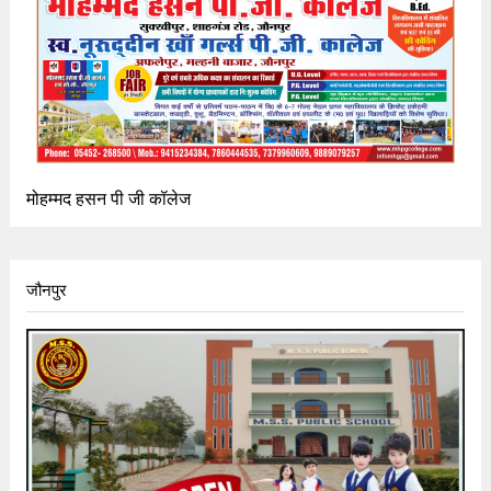
मोहम्मद हसन पी जी कॉलेज
जौनपुर