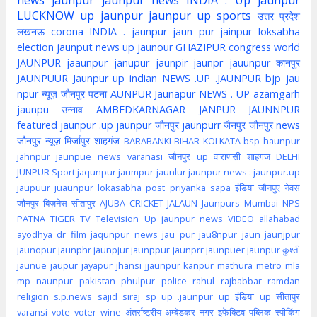
LUCKNOW
up jaunpur
jaunpur up
sports
उत्तर प्रदेश
लखनऊ
corona
INDIA . jaunpur
jaun pur
jainpur
loksabha
election
jaunput
news up
jaunour
GHAZIPUR
congress
world
JAUNPUR
jaaunpur
janupur
jaunpir
jaunpr
jauunpur
कानपुर
JAUNPUUR
Jaunpur up indian
NEWS .UP .JAUNPUR
bjp
jau
npur
न्यूज़ जौनपुर
पटना
AUNPUR
Jaunapur
NEWS . UP
azamgarh
jaunpu
उन्नाव
AMBEDKARNAGAR
JANPUR
JAUNNPUR
featured
jaunpur .up
jaunpur जौनपुर
jaunpurr
जैनपुर
जौनपुर news
जौनपुर न्यूज़
मिर्जापुर
शाहगंज
BARABANKI
BIHAR
KOLKATA
bsp
haunpur
jahnpur
jaunpue
news
varanasi
जौनपुर up
वाराणसी
शाहगज
DELHI
JUNPUR
Sport
jaqunpur
jaumpur
jaunlur
jaunpur news :
jaunpur.up
jaupuur
juaunpur
lokasabha
post
priyanka
sapa
इंडिया
जौनपुए
नेवस
जौनपुर
बिज़नेस
सीतापुर
AJUBA
CRICKET
JALAUN
Jaunpurs
Mumbai
NPS
PATNA
TIGER
TV
Television
Up jaunpur news
VIDEO
allahabad
ayodhya
dr
film
jaqunpur news
jau pur
jau8npur
jaun
jaunjpur
jaunopur
jaunphr
jaunpjur
jaunppur
jaunprr
jaunpuer
jaunpur कुश्ती
jaunue
jaupur
jayapur
jhansi
jjaunpur
kanpur
mathura
metro
mla
mp
naunpur
pakistan
phulpur
police
rahul
rajbabbar
ramdan
religion
s.p.news
sajid
siraj
sp
up .jaunpur
up इंडिया
up सीतापुर
varansi
vote
voter
wine
अंतर्राष्ट्रीय
अम्बेडकर नगर
इफेक्टिव पब्लिक स्पीकिंग