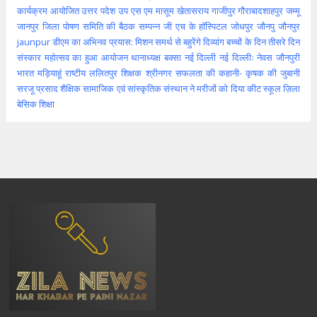
कार्यक्रम आयोजित
उत्तर पदेश
उप
एस एम मासूम
खेतासराय
गाजीपुर
गौराबादशाहपुर
जम्मू
जानपुर
जिला पोषण समिति की बैठक सम्पन्न
जी एच के हॉस्पिटल
जोधपुर
जौनपु
जौनपुर
jaunpur
डीएम का अभिनव प्रयास: मिशन समर्थ से बहुरेंगे दिव्यांग बच्चों के दिन
तीसरे दिन
संस्कार महोत्सव का हुआ आयोजन
थानाध्यक्ष बक्सा
नई दिल्ली
नई दिल्लीः
नेवस जौनपुरी
भारत
मड़ियाहूं
राष्टीय
ललितपुर
शिक्षक
श्रीनगर
सफलता की कहानी- कृषक की जुबानी
सरजू प्रसाद शैक्षिक
सामाजिक एवं सांस्कृतिक संस्थान ने मरीजों को दिया कीट
स्कूल
ज़िला
बेसिक शिक्षा