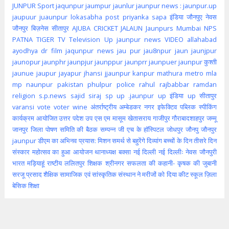
JUNPUR
Sport
jaqunpur
jaumpur
jaunlur
jaunpur news :
jaunpur.up
jaupuur
juaunpur
lokasabha
post
priyanka
sapa
इंडिया
जौनपुए
नेवस
जौनपुर
बिज़नेस
सीतापुर
AJUBA
CRICKET
JALAUN
Jaunpurs
Mumbai
NPS
PATNA
TIGER
TV
Television
Up jaunpur news
VIDEO
allahabad
ayodhya
dr
film
jaqunpur news
jau pur
jau8npur
jaun
jaunjpur
jaunopur
jaunphr
jaunpjur
jaunppur
jaunprr
jaunpuer
jaunpur कुश्ती
jaunue
jaupur
jayapur
jhansi
jjaunpur
kanpur
mathura
metro
mla
mp
naunpur
pakistan
phulpur
police
rahul
rajbabbar
ramdan
religion
s.p.news
sajid
siraj
sp
up .jaunpur
up इंडिया
up सीतापुर
varansi
vote
voter
wine
अंतर्राष्ट्रीय
अम्बेडकर नगर
इफेक्टिव पब्लिक स्पीकिंग
कार्यक्रम आयोजित
उत्तर पदेश
उप
एस एम मासूम
खेतासराय
गाजीपुर
गौराबादशाहपुर
जम्मू
जानपुर
जिला पोषण समिति की बैठक सम्पन्न
जी एच के हॉस्पिटल
जोधपुर
जौनपु
जौनपुर
jaunpur
डीएम का अभिनव प्रयास: मिशन समर्थ से बहुरेंगे दिव्यांग बच्चों के दिन
तीसरे दिन
संस्कार महोत्सव का हुआ आयोजन
थानाध्यक्ष बक्सा
नई दिल्ली
नई दिल्लीः
नेवस जौनपुरी
भारत
मड़ियाहूं
राष्टीय
ललितपुर
शिक्षक
श्रीनगर
सफलता की कहानी- कृषक की जुबानी
सरजू प्रसाद शैक्षिक
सामाजिक एवं सांस्कृतिक संस्थान ने मरीजों को दिया कीट
स्कूल
ज़िला
बेसिक शिक्षा