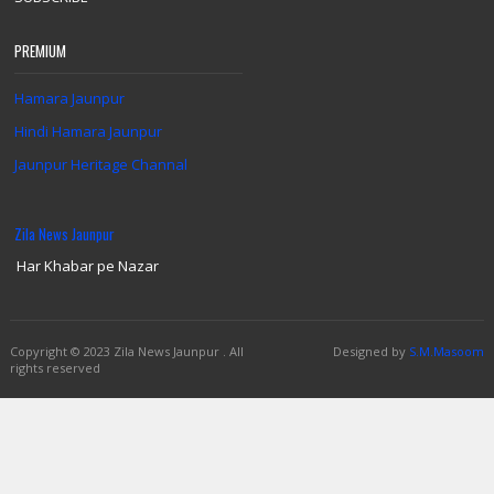
PREMIUM
Hamara Jaunpur
Hindi Hamara Jaunpur
Jaunpur Heritage Channal
Zila News Jaunpur
Har Khabar pe Nazar
Copyright
© 2023 Zila News Jaunpur .
All
Designed by
S.M.Masoom
rights reserved