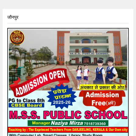
जौनपुर