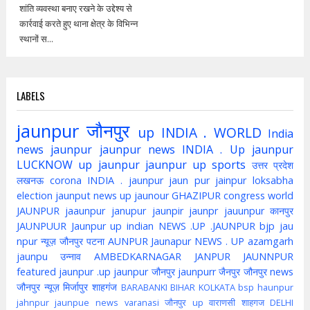
शांति व्यवस्था बनाए रखने के उद्देश्य से
कार्रवाई करते हुए थाना क्षेत्र के विभिन्न
स्थानों स...
LABELS
jaunpur
जौनपुर
up
INDIA . WORLD
India
news jaunpur
jaunpur news
INDIA . Up jaunpur
LUCKNOW
up jaunpur
jaunpur up
sports
उत्तर प्रदेश
लखनऊ
corona
INDIA . jaunpur
jaun pur
jainpur
loksabha
election
jaunput
news up
jaunour
GHAZIPUR
congress
world
JAUNPUR
jaaunpur
janupur
jaunpir
jaunpr
jauunpur
कानपुर
JAUNPUUR
Jaunpur up indian
NEWS .UP .JAUNPUR
bjp
jau
npur
न्यूज़ जौनपुर
पटना
AUNPUR
Jaunapur
NEWS . UP
azamgarh
jaunpu
उन्नाव
AMBEDKARNAGAR
JANPUR
JAUNNPUR
featured
jaunpur .up
jaunpur जौनपुर
jaunpurr
जैनपुर
जौनपुर news
जौनपुर न्यूज़
मिर्जापुर
शाहगंज
BARABANKI
BIHAR
KOLKATA
bsp
haunpur
jahnpur
jaunpue
news
varanasi
जौनपुर up
वाराणसी
शाहगज
DELHI