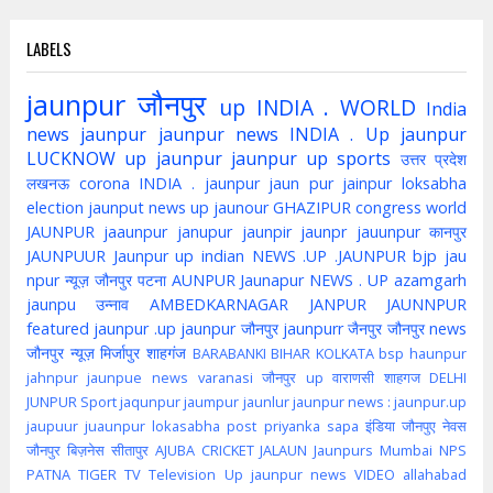
LABELS
jaunpur
जौनपुर
up
INDIA . WORLD
India
news jaunpur
jaunpur news
INDIA . Up jaunpur
LUCKNOW
up jaunpur
jaunpur up
sports
उत्तर प्रदेश
लखनऊ
corona
INDIA . jaunpur
jaun pur
jainpur
loksabha
election
jaunput
news up
jaunour
GHAZIPUR
congress
world
JAUNPUR
jaaunpur
janupur
jaunpir
jaunpr
jauunpur
कानपुर
JAUNPUUR
Jaunpur up indian
NEWS .UP .JAUNPUR
bjp
jau
npur
न्यूज़ जौनपुर
पटना
AUNPUR
Jaunapur
NEWS . UP
azamgarh
jaunpu
उन्नाव
AMBEDKARNAGAR
JANPUR
JAUNNPUR
featured
jaunpur .up
jaunpur जौनपुर
jaunpurr
जैनपुर
जौनपुर news
जौनपुर न्यूज़
मिर्जापुर
शाहगंज
BARABANKI
BIHAR
KOLKATA
bsp
haunpur
jahnpur
jaunpue
news
varanasi
जौनपुर up
वाराणसी
शाहगज
DELHI
JUNPUR
Sport
jaqunpur
jaumpur
jaunlur
jaunpur news :
jaunpur.up
jaupuur
juaunpur
lokasabha
post
priyanka
sapa
इंडिया
जौनपुए
नेवस
जौनपुर
बिज़नेस
सीतापुर
AJUBA
CRICKET
JALAUN
Jaunpurs
Mumbai
NPS
PATNA
TIGER
TV
Television
Up jaunpur news
VIDEO
allahabad