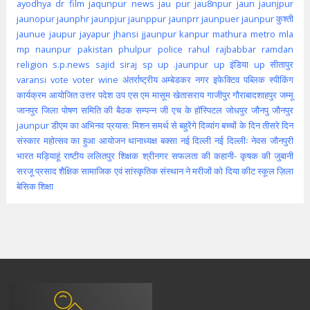
ayodhya
dr
film
jaqunpur news
jau pur
jau8npur
jaun
jaunjpur
jaunopur
jaunphr
jaunpjur
jaunppur
jaunprr
jaunpuer
jaunpur कुश्ती
jaunue
jaupur
jayapur
jhansi
jjaunpur
kanpur
mathura
metro
mla
mp
naunpur
pakistan
phulpur
police
rahul
rajbabbar
ramdan
religion
s.p.news
sajid
siraj
sp
up .jaunpur
up इंडिया
up सीतापुर
varansi
vote
voter
wine
अंतर्राष्ट्रीय
अम्बेडकर नगर
इफेक्टिव पब्लिक स्पीकिंग
कार्यक्रम आयोजित
उत्तर पदेश
उप
एस एम मासूम
खेतासराय
गाजीपुर
गौराबादशाहपुर
जम्मू
जानपुर
जिला पोषण समिति की बैठक सम्पन्न
जी एच के हॉस्पिटल
जोधपुर
जौनपु
जौनपुर
jaunpur
डीएम का अभिनव प्रयास: मिशन समर्थ से बहुरेंगे दिव्यांग बच्चों के दिन
तीसरे दिन
संस्कार महोत्सव का हुआ आयोजन
थानाध्यक्ष बक्सा
नई दिल्ली
नई दिल्लीः
नेवस जौनपुरी
भारत
मड़ियाहूं
राष्टीय
ललितपुर
शिक्षक
श्रीनगर
सफलता की कहानी- कृषक की जुबानी
सरजू प्रसाद शैक्षिक
सामाजिक एवं सांस्कृतिक संस्थान ने मरीजों को दिया कीट
स्कूल
ज़िला
बेसिक शिक्षा