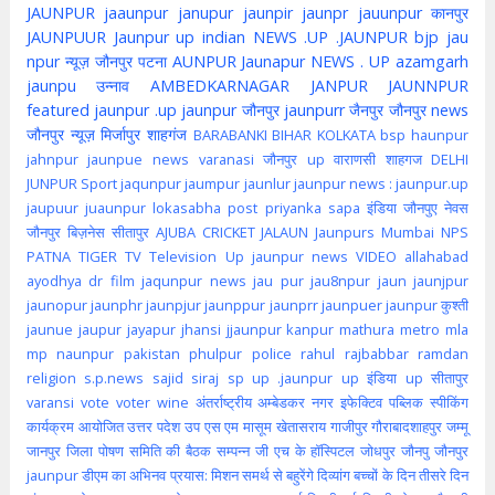
JAUNPUR
jaaunpur
janupur
jaunpir
jaunpr
jauunpur
कानपुर
JAUNPUUR
Jaunpur up indian
NEWS .UP .JAUNPUR
bjp
jau
npur
न्यूज़ जौनपुर
पटना
AUNPUR
Jaunapur
NEWS . UP
azamgarh
jaunpu
उन्नाव
AMBEDKARNAGAR
JANPUR
JAUNNPUR
featured
jaunpur .up
jaunpur जौनपुर
jaunpurr
जैनपुर
जौनपुर news
जौनपुर न्यूज़
मिर्जापुर
शाहगंज
BARABANKI
BIHAR
KOLKATA
bsp
haunpur
jahnpur
jaunpue
news
varanasi
जौनपुर up
वाराणसी
शाहगज
DELHI
JUNPUR
Sport
jaqunpur
jaumpur
jaunlur
jaunpur news :
jaunpur.up
jaupuur
juaunpur
lokasabha
post
priyanka
sapa
इंडिया
जौनपुए
नेवस
जौनपुर
बिज़नेस
सीतापुर
AJUBA
CRICKET
JALAUN
Jaunpurs
Mumbai
NPS
PATNA
TIGER
TV
Television
Up jaunpur news
VIDEO
allahabad
ayodhya
dr
film
jaqunpur news
jau pur
jau8npur
jaun
jaunjpur
jaunopur
jaunphr
jaunpjur
jaunppur
jaunprr
jaunpuer
jaunpur कुश्ती
jaunue
jaupur
jayapur
jhansi
jjaunpur
kanpur
mathura
metro
mla
mp
naunpur
pakistan
phulpur
police
rahul
rajbabbar
ramdan
religion
s.p.news
sajid
siraj
sp
up .jaunpur
up इंडिया
up सीतापुर
varansi
vote
voter
wine
अंतर्राष्ट्रीय
अम्बेडकर नगर
इफेक्टिव पब्लिक स्पीकिंग
कार्यक्रम आयोजित
उत्तर पदेश
उप
एस एम मासूम
खेतासराय
गाजीपुर
गौराबादशाहपुर
जम्मू
जानपुर
जिला पोषण समिति की बैठक सम्पन्न
जी एच के हॉस्पिटल
जोधपुर
जौनपु
जौनपुर
jaunpur
डीएम का अभिनव प्रयास: मिशन समर्थ से बहुरेंगे दिव्यांग बच्चों के दिन
तीसरे दिन