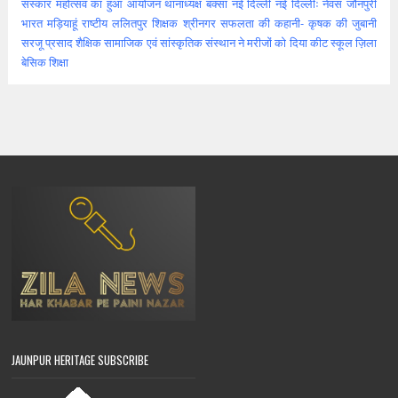
संस्कार महोत्सव का हुआ आयोजन
थानाध्यक्ष बक्सा
नई दिल्ली
नई दिल्लीः
नेवस जौनपुरी
भारत
मड़ियाहूं
राष्टीय
ललितपुर
शिक्षक
श्रीनगर
सफलता की कहानी- कृषक की जुबानी
सरजू प्रसाद शैक्षिक
सामाजिक एवं सांस्कृतिक संस्थान ने मरीजों को दिया कीट
स्कूल
ज़िला
बेसिक शिक्षा
JAUNPUR HERITAGE SUBSCRIBE