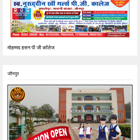
मोहम्मद हसन पी जी कॉलेज
जौनपुर