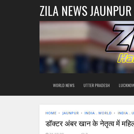
ZILA NEWS JAUNPUR
WORLD NEWS
UTTER PRADESH
LUCKNO
HOME
‣
JAUNPUR
‣
INDIA . WORLD
‣
INDIA .
डॉक्टर अंबर खान के नेतृत्व में 