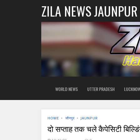
ZILA NEWS JAUNPUR
WORLD NEWS
UTTER PRADESH
LUCKNO
HOME
‣
जौनपुर
‣
JAUNPUR
दो सप्ताह तक चले कैपेसिटी बिल्डि