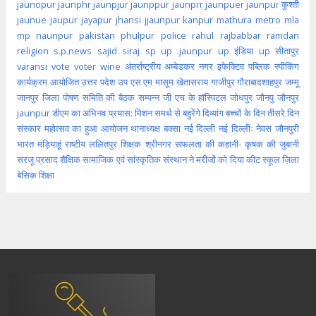
jaunopur
jaunphr
jaunpjur
jaunppur
jaunprr
jaunpuer
jaunpur कुश्ती
jaunue
jaupur
jayapur
jhansi
jjaunpur
kanpur
mathura
metro
mla
mp
naunpur
pakistan
phulpur
police
rahul
rajbabbar
ramdan
religion
s.p.news
sajid
siraj
sp
up .jaunpur
up इंडिया
up सीतापुर
varansi
vote
voter
wine
अंतर्राष्ट्रीय
अम्बेडकर नगर
इफेक्टिव पब्लिक स्पीकिंग
कार्यक्रम आयोजित
उत्तर पदेश
उप
एस एम मासूम
खेतासराय
गाजीपुर
गौराबादशाहपुर
जम्मू
जानपुर
जिला पोषण समिति की बैठक सम्पन्न
जी एच के हॉस्पिटल
जोधपुर
जौनपु
जौनपुर
jaunpur
डीएम का अभिनव प्रयास: मिशन समर्थ से बहुरेंगे दिव्यांग बच्चों के दिन
तीसरे दिन
संस्कार महोत्सव का हुआ आयोजन
थानाध्यक्ष बक्सा
नई दिल्ली
नई दिल्लीः
नेवस जौनपुरी
भारत
मड़ियाहूं
राष्टीय
ललितपुर
शिक्षक
श्रीनगर
सफलता की कहानी- कृषक की जुबानी
सरजू प्रसाद शैक्षिक
सामाजिक एवं सांस्कृतिक संस्थान ने मरीजों को दिया कीट
स्कूल
ज़िला
बेसिक शिक्षा