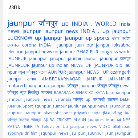
LABELS
jaunpur
जौनपुर
up
INDIA . WORLD
India
news jaunpur
jaunpur news
INDIA . Up jaunpur
LUCKNOW
up jaunpur
jaunpur up
sports
उत्तर प्रदेश
लखनऊ
corona
INDIA . jaunpur
jaun pur
jainpur
loksabha
election
jaunput
news up
jaunour
GHAZIPUR
congress
world
JAUNPUR
jaaunpur
janupur
jaunpir
jaunpr
jauunpur
कानपुर
JAUNPUUR
Jaunpur up indian
NEWS .UP .JAUNPUR
bjp
jau
npur
न्यूज़ जौनपुर
पटना
AUNPUR
Jaunapur
NEWS . UP
azamgarh
jaunpu
उन्नाव
AMBEDKARNAGAR
JANPUR
JAUNNPUR
featured
jaunpur .up
jaunpur जौनपुर
jaunpurr
जैनपुर
जौनपुर news
जौनपुर न्यूज़
मिर्जापुर
शाहगंज
BARABANKI
BIHAR
KOLKATA
bsp
haunpur
jahnpur
jaunpue
news
varanasi
जौनपुर up
वाराणसी
शाहगज
DELHI
JUNPUR
Sport
jaqunpur
jaumpur
jaunlur
jaunpur news :
jaunpur.up
jaupuur
juaunpur
lokasabha
post
priyanka
sapa
इंडिया
जौनपुए
नेवस
जौनपुर
बिज़नेस
सीतापुर
AJUBA
CRICKET
JALAUN
Jaunpurs
Mumbai
NPS
PATNA
TIGER
TV
Television
Up jaunpur news
VIDEO
allahabad
ayodhya
dr
film
jaqunpur news
jau pur
jau8npur
jaun
jaunjpur