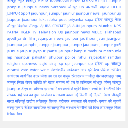
जौनपुर न्यूज़
मिर्जापुर
शाहगंज
BARABANKI
BIHAR
KOLKATA
bsp
haunpur
jahnpur
jaunpue
news
varanasi
जौनपुर up
वाराणसी
शाहगज
DELHI
JUNPUR
Sport
jaqunpur
jaumpur
jaunlur
jaunpur news :
jaunpur.up
jaupuur
juaunpur
lokasabha
post
priyanka
sapa
इंडिया
जौनपुए
नेवस
जौनपुर
बिज़नेस
सीतापुर
AJUBA
CRICKET
JALAUN
Jaunpurs
Mumbai
NPS
PATNA
TIGER
TV
Television
Up jaunpur news
VIDEO
allahabad
ayodhya
dr
film
jaqunpur news
jau pur
jau8npur
jaun
jaunjpur
jaunopur
jaunphr
jaunpjur
jaunppur
jaunprr
jaunpuer
jaunpur कुश्ती
jaunue
jaupur
jayapur
jhansi
jjaunpur
kanpur
mathura
metro
mla
mp
naunpur
pakistan
phulpur
police
rahul
rajbabbar
ramdan
religion
s.p.news
sajid
siraj
sp
up .jaunpur
up इंडिया
up सीतापुर
varansi
vote
voter
wine
अंतर्राष्ट्रीय
अम्बेडकर नगर
इफेक्टिव पब्लिक स्पीकिंग
कार्यक्रम आयोजित
उत्तर पदेश
उप
एस एम मासूम
खेतासराय
गाजीपुर
गौराबादशाहपुर
जम्मू
जानपुर
जिला पोषण समिति की बैठक सम्पन्न
जी एच के हॉस्पिटल
जोधपुर
जौनपु
जौनपुर
jaunpur
डीएम का अभिनव प्रयास: मिशन समर्थ से बहुरेंगे दिव्यांग बच्चों के दिन
तीसरे दिन
संस्कार महोत्सव का हुआ आयोजन
थानाध्यक्ष बक्सा
नई दिल्ली
नई दिल्लीः
नेवस जौनपुरी
भारत
मड़ियाहूं
राष्टीय
ललितपुर
शिक्षक
श्रीनगर
सफलता की कहानी- कृषक की जुबानी
सरजू प्रसाद शैक्षिक
सामाजिक एवं सांस्कृतिक संस्थान ने मरीजों को दिया कीट
स्कूल
ज़िला
बेसिक शिक्षा