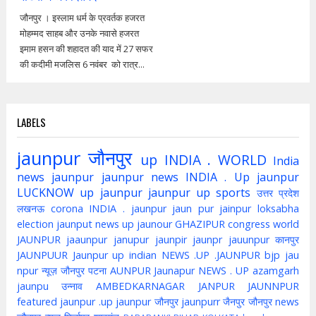
जौनपुर । इस्लाम धर्म के प्रवर्तक हजरत
मोहम्मद साहब और उनके नवासे हजरत
इमाम हसन की शहादत की याद में 27 सफर
की कदीमी मजलिस 6 नवंबर को रात्र...
LABELS
jaunpur
जौनपुर
up
INDIA . WORLD
India
news jaunpur
jaunpur news
INDIA . Up jaunpur
LUCKNOW
up jaunpur
jaunpur up
sports
उत्तर प्रदेश
लखनऊ
corona
INDIA . jaunpur
jaun pur
jainpur
loksabha
election
jaunput
news up
jaunour
GHAZIPUR
congress
world
JAUNPUR
jaaunpur
janupur
jaunpir
jaunpr
jauunpur
कानपुर
JAUNPUUR
Jaunpur up indian
NEWS .UP .JAUNPUR
bjp
jau
npur
न्यूज़ जौनपुर
पटना
AUNPUR
Jaunapur
NEWS . UP
azamgarh
jaunpu
उन्नाव
AMBEDKARNAGAR
JANPUR
JAUNNPUR
featured
jaunpur .up
jaunpur जौनपुर
jaunpurr
जैनपुर
जौनपुर news