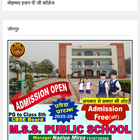
मोहम्मद हसन पी जी कॉलेज
जौनपुर