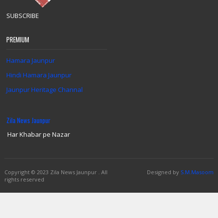
SUBSCRIBE
PREMIUM
Hamara Jaunpur
Hindi Hamara Jaunpur
Jaunpur Heritage Channal
Zila News Jaunpur
Har Khabar pe Nazar
Copyright
© 2023 Zila News Jaunpur .
All
Designed by
S.M.Masoom
rights reserved