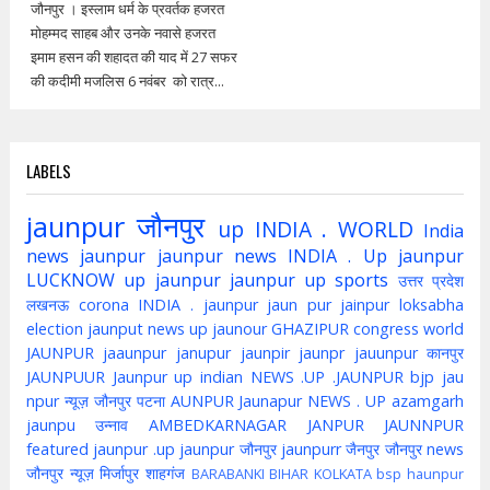
जौनपुर । इस्लाम धर्म के प्रवर्तक हजरत
मोहम्मद साहब और उनके नवासे हजरत
इमाम हसन की शहादत की याद में 27 सफर
की कदीमी मजलिस 6 नवंबर को रात्र...
LABELS
jaunpur
जौनपुर
up
INDIA . WORLD
India
news jaunpur
jaunpur news
INDIA . Up jaunpur
LUCKNOW
up jaunpur
jaunpur up
sports
उत्तर प्रदेश
लखनऊ
corona
INDIA . jaunpur
jaun pur
jainpur
loksabha
election
jaunput
news up
jaunour
GHAZIPUR
congress
world
JAUNPUR
jaaunpur
janupur
jaunpir
jaunpr
jauunpur
कानपुर
JAUNPUUR
Jaunpur up indian
NEWS .UP .JAUNPUR
bjp
jau
npur
न्यूज़ जौनपुर
पटना
AUNPUR
Jaunapur
NEWS . UP
azamgarh
jaunpu
उन्नाव
AMBEDKARNAGAR
JANPUR
JAUNNPUR
featured
jaunpur .up
jaunpur जौनपुर
jaunpurr
जैनपुर
जौनपुर news
जौनपुर न्यूज़
मिर्जापुर
शाहगंज
BARABANKI
BIHAR
KOLKATA
bsp
haunpur