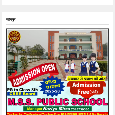
जौनपुर