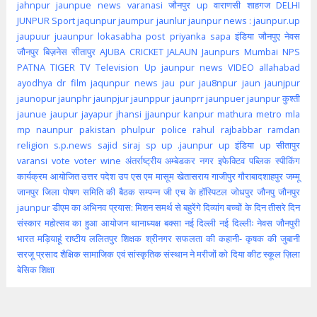
jahnpur
jaunpue
news
varanasi
जौनपुर up
वाराणसी
शाहगज
DELHI
JUNPUR
Sport
jaqunpur
jaumpur
jaunlur
jaunpur news :
jaunpur.up
jaupuur
juaunpur
lokasabha
post
priyanka
sapa
इंडिया
जौनपुए
नेवस
जौनपुर
बिज़नेस
सीतापुर
AJUBA
CRICKET
JALAUN
Jaunpurs
Mumbai
NPS
PATNA
TIGER
TV
Television
Up jaunpur news
VIDEO
allahabad
ayodhya
dr
film
jaqunpur news
jau pur
jau8npur
jaun
jaunjpur
jaunopur
jaunphr
jaunpjur
jaunppur
jaunprr
jaunpuer
jaunpur कुश्ती
jaunue
jaupur
jayapur
jhansi
jjaunpur
kanpur
mathura
metro
mla
mp
naunpur
pakistan
phulpur
police
rahul
rajbabbar
ramdan
religion
s.p.news
sajid
siraj
sp
up .jaunpur
up इंडिया
up सीतापुर
varansi
vote
voter
wine
अंतर्राष्ट्रीय
अम्बेडकर नगर
इफेक्टिव पब्लिक स्पीकिंग
कार्यक्रम आयोजित
उत्तर पदेश
उप
एस एम मासूम
खेतासराय
गाजीपुर
गौराबादशाहपुर
जम्मू
जानपुर
जिला पोषण समिति की बैठक सम्पन्न
जी एच के हॉस्पिटल
जोधपुर
जौनपु
जौनपुर
jaunpur
डीएम का अभिनव प्रयास: मिशन समर्थ से बहुरेंगे दिव्यांग बच्चों के दिन
तीसरे दिन
संस्कार महोत्सव का हुआ आयोजन
थानाध्यक्ष बक्सा
नई दिल्ली
नई दिल्लीः
नेवस जौनपुरी
भारत
मड़ियाहूं
राष्टीय
ललितपुर
शिक्षक
श्रीनगर
सफलता की कहानी- कृषक की जुबानी
सरजू प्रसाद शैक्षिक
सामाजिक एवं सांस्कृतिक संस्थान ने मरीजों को दिया कीट
स्कूल
ज़िला
बेसिक शिक्षा