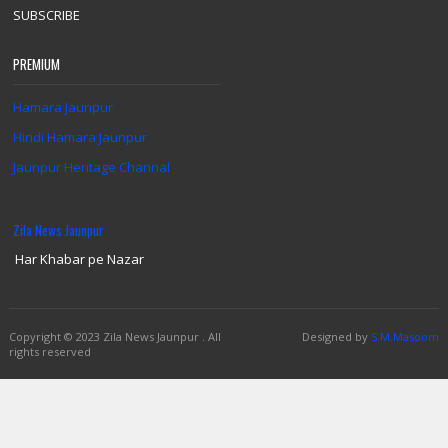
SUBSCRIBE
PREMIUM
Hamara Jaunpur
Hindi Hamara Jaunpur
Jaunpur Heritage Channal
Zila News Jaunpur
Har Khabar pe Nazar
Copyright
© 2023 Zila News Jaunpur .
All
Designed by
S.M.Masoom
rights reserved