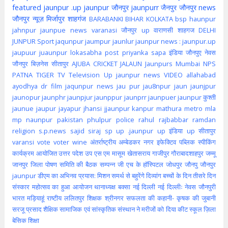
featured
jaunpur .up
jaunpur जौनपुर
jaunpurr
जैनपुर
जौनपुर news
जौनपुर न्यूज़
मिर्जापुर
शाहगंज
BARABANKI
BIHAR
KOLKATA
bsp
haunpur
jahnpur
jaunpue
news
varanasi
जौनपुर up
वाराणसी
शाहगज
DELHI
JUNPUR
Sport
jaqunpur
jaumpur
jaunlur
jaunpur news :
jaunpur.up
jaupuur
juaunpur
lokasabha
post
priyanka
sapa
इंडिया
जौनपुए
नेवस
जौनपुर
बिज़नेस
सीतापुर
AJUBA
CRICKET
JALAUN
Jaunpurs
Mumbai
NPS
PATNA
TIGER
TV
Television
Up jaunpur news
VIDEO
allahabad
ayodhya
dr
film
jaqunpur news
jau pur
jau8npur
jaun
jaunjpur
jaunopur
jaunphr
jaunpjur
jaunppur
jaunprr
jaunpuer
jaunpur कुश्ती
jaunue
jaupur
jayapur
jhansi
jjaunpur
kanpur
mathura
metro
mla
mp
naunpur
pakistan
phulpur
police
rahul
rajbabbar
ramdan
religion
s.p.news
sajid
siraj
sp
up .jaunpur
up इंडिया
up सीतापुर
varansi
vote
voter
wine
अंतर्राष्ट्रीय
अम्बेडकर नगर
इफेक्टिव पब्लिक स्पीकिंग
कार्यक्रम आयोजित
उत्तर पदेश
उप
एस एम मासूम
खेतासराय
गाजीपुर
गौराबादशाहपुर
जम्मू
जानपुर
जिला पोषण समिति की बैठक सम्पन्न
जी एच के हॉस्पिटल
जोधपुर
जौनपु
जौनपुर
jaunpur
डीएम का अभिनव प्रयास: मिशन समर्थ से बहुरेंगे दिव्यांग बच्चों के दिन
तीसरे दिन
संस्कार महोत्सव का हुआ आयोजन
थानाध्यक्ष बक्सा
नई दिल्ली
नई दिल्लीः
नेवस जौनपुरी
भारत
मड़ियाहूं
राष्टीय
ललितपुर
शिक्षक
श्रीनगर
सफलता की कहानी- कृषक की जुबानी
सरजू प्रसाद शैक्षिक
सामाजिक एवं सांस्कृतिक संस्थान ने मरीजों को दिया कीट
स्कूल
ज़िला
बेसिक शिक्षा