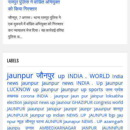
रामपुर पुलिस ने वांछित अभियुक्त
को किया गिरफ्तार
जौनपुर, 7 अगस्त। थाना रामपुर पुलिस ने
एक मुकदमे में वांछित अभियुक्त को गिरफ्तार
कर न्यायालय भेज दिया। यह कार्रवाई वरिष्ठ
पुलिस अ...
LABELS
jaunpur
जौनपुर
up
INDIA . WORLD
India
news jaunpur
jaunpur news
INDIA . Up jaunpur
LUCKNOW
up jaunpur
jaunpur up
sports
उत्तर प्रदेश
लखनऊ
corona
INDIA . jaunpur
jaun pur
jainpur
loksabha
election
jaunput
news up
jaunour
GHAZIPUR
congress
world
JAUNPUR
jaaunpur
janupur
jaunpir
jaunpr
jauunpur
कानपुर
JAUNPUUR
Jaunpur up indian
NEWS .UP .JAUNPUR
bjp
jau
npur
न्यूज़ जौनपुर
पटना
AUNPUR
Jaunapur
NEWS . UP
azamgarh
jaunpu
उन्नाव
AMBEDKARNAGAR
JANPUR
JAUNNPUR