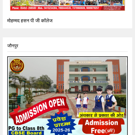
मोहम्मद हसन पी जी कॉलेज
जौनपुर