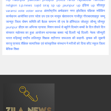
religion
s.p.news
sajid
siraj
sp
up .jaunpur
up इंडिया
up सीतापुर
varansi
vote
voter
wine
अंतर्राष्ट्रीय
अम्बेडकर नगर
इफेक्टिव पब्लिक स्पीकिंग
कार्यक्रम आयोजित
उत्तर पदेश
उप
एस एम मासूम
खेतासराय
गाजीपुर
गौराबादशाहपुर
जम्मू
जानपुर
जिला पोषण समिति की बैठक सम्पन्न
जी एच के हॉस्पिटल
जोधपुर
जौनपु
जौनपुर
jaunpur
डीएम का अभिनव प्रयास: मिशन समर्थ से बहुरेंगे दिव्यांग बच्चों के दिन
तीसरे दिन
संस्कार महोत्सव का हुआ आयोजन
थानाध्यक्ष बक्सा
नई दिल्ली
नई दिल्लीः
नेवस जौनपुरी
भारत
मड़ियाहूं
राष्टीय
ललितपुर
शिक्षक
श्रीनगर
सफलता की कहानी- कृषक की जुबानी
सरजू प्रसाद शैक्षिक
सामाजिक एवं सांस्कृतिक संस्थान ने मरीजों को दिया कीट
स्कूल
ज़िला
बेसिक शिक्षा