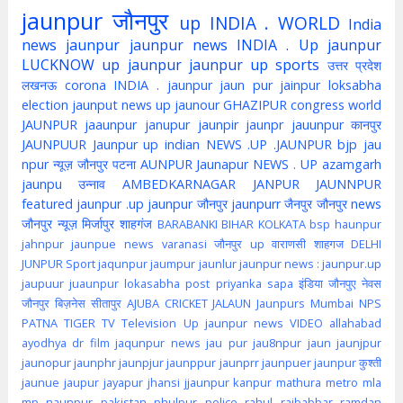
jaunpur
जौनपुर
up
INDIA . WORLD
India
news jaunpur
jaunpur news
INDIA . Up jaunpur
LUCKNOW
up jaunpur
jaunpur up
sports
उत्तर प्रदेश
लखनऊ
corona
INDIA . jaunpur
jaun pur
jainpur
loksabha
election
jaunput
news up
jaunour
GHAZIPUR
congress
world
JAUNPUR
jaaunpur
janupur
jaunpir
jaunpr
jauunpur
कानपुर
JAUNPUUR
Jaunpur up indian
NEWS .UP .JAUNPUR
bjp
jau
npur
न्यूज़ जौनपुर
पटना
AUNPUR
Jaunapur
NEWS . UP
azamgarh
jaunpu
उन्नाव
AMBEDKARNAGAR
JANPUR
JAUNNPUR
featured
jaunpur .up
jaunpur जौनपुर
jaunpurr
जैनपुर
जौनपुर news
जौनपुर न्यूज़
मिर्जापुर
शाहगंज
BARABANKI
BIHAR
KOLKATA
bsp
haunpur
jahnpur
jaunpue
news
varanasi
जौनपुर up
वाराणसी
शाहगज
DELHI
JUNPUR
Sport
jaqunpur
jaumpur
jaunlur
jaunpur news :
jaunpur.up
jaupuur
juaunpur
lokasabha
post
priyanka
sapa
इंडिया
जौनपुए
नेवस
जौनपुर
बिज़नेस
सीतापुर
AJUBA
CRICKET
JALAUN
Jaunpurs
Mumbai
NPS
PATNA
TIGER
TV
Television
Up jaunpur news
VIDEO
allahabad
ayodhya
dr
film
jaqunpur news
jau pur
jau8npur
jaun
jaunjpur
jaunopur
jaunphr
jaunpjur
jaunppur
jaunprr
jaunpuer
jaunpur कुश्ती
jaunue
jaupur
jayapur
jhansi
jjaunpur
kanpur
mathura
metro
mla
mp
naunpur
pakistan
phulpur
police
rahul
rajbabbar
ramdan