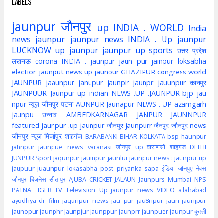
LABELS
jaunpur
जौनपुर
up
INDIA . WORLD
India
news jaunpur
jaunpur news
INDIA . Up jaunpur
LUCKNOW
up jaunpur
jaunpur up
sports
उत्तर प्रदेश
लखनऊ
corona
INDIA . jaunpur
jaun pur
jainpur
loksabha
election
jaunput
news up
jaunour
GHAZIPUR
congress
world
JAUNPUR
jaaunpur
janupur
jaunpir
jaunpr
jauunpur
कानपुर
JAUNPUUR
Jaunpur up indian
NEWS .UP .JAUNPUR
bjp
jau
npur
न्यूज़ जौनपुर
पटना
AUNPUR
Jaunapur
NEWS . UP
azamgarh
jaunpu
उन्नाव
AMBEDKARNAGAR
JANPUR
JAUNNPUR
featured
jaunpur .up
jaunpur जौनपुर
jaunpurr
जैनपुर
जौनपुर news
जौनपुर न्यूज़
मिर्जापुर
शाहगंज
BARABANKI
BIHAR
KOLKATA
bsp
haunpur
jahnpur
jaunpue
news
varanasi
जौनपुर up
वाराणसी
शाहगज
DELHI
JUNPUR
Sport
jaqunpur
jaumpur
jaunlur
jaunpur news :
jaunpur.up
jaupuur
juaunpur
lokasabha
post
priyanka
sapa
इंडिया
जौनपुए
नेवस
जौनपुर
बिज़नेस
सीतापुर
AJUBA
CRICKET
JALAUN
Jaunpurs
Mumbai
NPS
PATNA
TIGER
TV
Television
Up jaunpur news
VIDEO
allahabad
ayodhya
dr
film
jaqunpur news
jau pur
jau8npur
jaun
jaunjpur
jaunopur
jaunphr
jaunpjur
jaunppur
jaunprr
jaunpuer
jaunpur कुश्ती