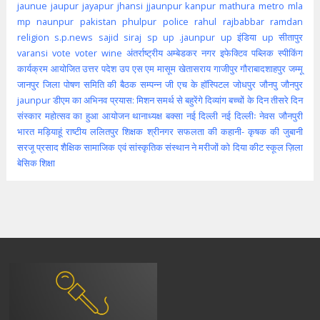
jaunue
jaupur
jayapur
jhansi
jjaunpur
kanpur
mathura
metro
mla
mp
naunpur
pakistan
phulpur
police
rahul
rajbabbar
ramdan
religion
s.p.news
sajid
siraj
sp
up .jaunpur
up इंडिया
up सीतापुर
varansi
vote
voter
wine
अंतर्राष्ट्रीय
अम्बेडकर नगर
इफेक्टिव पब्लिक स्पीकिंग
कार्यक्रम आयोजित
उत्तर पदेश
उप
एस एम मासूम
खेतासराय
गाजीपुर
गौराबादशाहपुर
जम्मू
जानपुर
जिला पोषण समिति की बैठक सम्पन्न
जी एच के हॉस्पिटल
जोधपुर
जौनपु
जौनपुर
jaunpur
डीएम का अभिनव प्रयास: मिशन समर्थ से बहुरेंगे दिव्यांग बच्चों के दिन
तीसरे दिन
संस्कार महोत्सव का हुआ आयोजन
थानाध्यक्ष बक्सा
नई दिल्ली
नई दिल्लीः
नेवस जौनपुरी
भारत
मड़ियाहूं
राष्टीय
ललितपुर
शिक्षक
श्रीनगर
सफलता की कहानी- कृषक की जुबानी
सरजू प्रसाद शैक्षिक
सामाजिक एवं सांस्कृतिक संस्थान ने मरीजों को दिया कीट
स्कूल
ज़िला
बेसिक शिक्षा