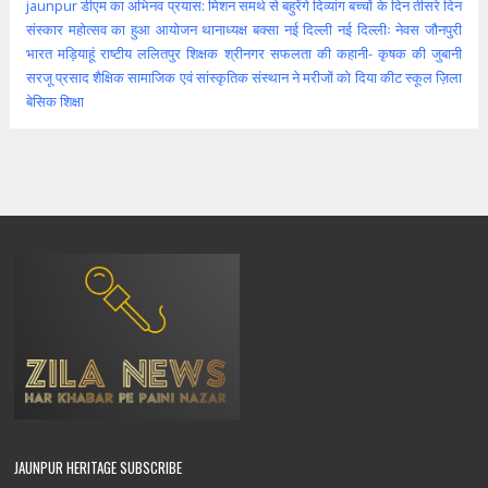
jaunpur
डीएम का अभिनव प्रयास: मिशन समर्थ से बहुरेंगे दिव्यांग बच्चों के दिन
तीसरे दिन
संस्कार महोत्सव का हुआ आयोजन
थानाध्यक्ष बक्सा
नई दिल्ली
नई दिल्लीः
नेवस जौनपुरी
भारत
मड़ियाहूं
राष्टीय
ललितपुर
शिक्षक
श्रीनगर
सफलता की कहानी- कृषक की जुबानी
सरजू प्रसाद शैक्षिक
सामाजिक एवं सांस्कृतिक संस्थान ने मरीजों को दिया कीट
स्कूल
ज़िला
बेसिक शिक्षा
JAUNPUR HERITAGE SUBSCRIBE