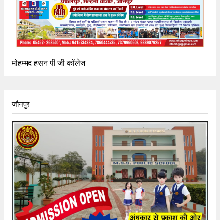
मोहम्मद हसन पी जी कॉलेज
जौनपुर