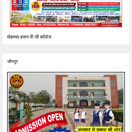
मोहम्मद हसन पी जी कॉलेज
जौनपुर