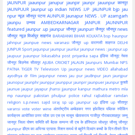
JAUNPUR
jaaunpur
janupur
jaunpir
jaunpr
jauunpur
कानपुर
JAUNPUUR
Jaunpur up indian
NEWS .UP .JAUNPUR
bjp
jau
npur
न्यूज़ जौनपुर
पटना
AUNPUR
Jaunapur
NEWS . UP
azamgarh
jaunpu
उन्नाव
AMBEDKARNAGAR
JANPUR
JAUNNPUR
featured
jaunpur .up
jaunpur जौनपुर
jaunpurr
जैनपुर
जौनपुर news
जौनपुर न्यूज़
मिर्जापुर
शाहगंज
BARABANKI
BIHAR
KOLKATA
bsp
haunpur
jahnpur
jaunpue
news
varanasi
जौनपुर up
वाराणसी
शाहगज
DELHI
JUNPUR
Sport
jaqunpur
jaumpur
jaunlur
jaunpur news :
jaunpur.up
jaupuur
juaunpur
lokasabha
post
priyanka
sapa
इंडिया
जौनपुए
नेवस
जौनपुर
बिज़नेस
सीतापुर
AJUBA
CRICKET
JALAUN
Jaunpurs
Mumbai
NPS
PATNA
TIGER
TV
Television
Up jaunpur news
VIDEO
allahabad
ayodhya
dr
film
jaqunpur news
jau pur
jau8npur
jaun
jaunjpur
jaunopur
jaunphr
jaunpjur
jaunppur
jaunprr
jaunpuer
jaunpur कुश्ती
jaunue
jaupur
jayapur
jhansi
jjaunpur
kanpur
mathura
metro
mla
mp
naunpur
pakistan
phulpur
police
rahul
rajbabbar
ramdan
religion
s.p.news
sajid
siraj
sp
up .jaunpur
up इंडिया
up सीतापुर
varansi
vote
voter
wine
अंतर्राष्ट्रीय
अम्बेडकर नगर
इफेक्टिव पब्लिक स्पीकिंग
कार्यक्रम आयोजित
उत्तर पदेश
उप
एस एम मासूम
खेतासराय
गाजीपुर
गौराबादशाहपुर
जम्मू
जानपुर
जिला पोषण समिति की बैठक सम्पन्न
जी एच के हॉस्पिटल
जोधपुर
जौनपु
जौनपुर
jaunpur
डीएम का अभिनव प्रयास: मिशन समर्थ से बहुरेंगे दिव्यांग बच्चों के दिन
तीसरे दिन