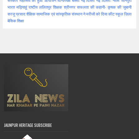
संस्कार महोत्सव का हुआ आयोजन
थानाध्यक्ष बक्सा
नई दिल्ली
नई दिल्लीः
नेवस जौनपुरी
भारत
मड़ियाहूं
राष्टीय
ललितपुर
शिक्षक
श्रीनगर
सफलता की कहानी- कृषक की जुबानी
सरजू प्रसाद शैक्षिक
सामाजिक एवं सांस्कृतिक संस्थान ने मरीजों को दिया कीट
स्कूल
ज़िला
बेसिक शिक्षा
JAUNPUR HERITAGE SUBSCRIBE