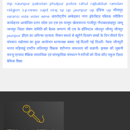
mp
naunpur
pakistan
phulpur
police
rahul
rajbabbar
ramdan
religion
s.p.news
sajid
siraj
sp
up .jaunpur
up इंडिया
up सीतापुर
varansi
vote
voter
wine
अंतर्राष्ट्रीय
अम्बेडकर नगर
इफेक्टिव पब्लिक स्पीकिंग
कार्यक्रम आयोजित
उत्तर पदेश
उप
एस एम मासूम
खेतासराय
गाजीपुर
गौराबादशाहपुर
जम्मू
जानपुर
जिला पोषण समिति की बैठक सम्पन्न
जी एच के हॉस्पिटल
जोधपुर
जौनपु
जौनपुर
jaunpur
डीएम का अभिनव प्रयास: मिशन समर्थ से बहुरेंगे दिव्यांग बच्चों के दिन
तीसरे दिन
संस्कार महोत्सव का हुआ आयोजन
थानाध्यक्ष बक्सा
नई दिल्ली
नई दिल्लीः
नेवस जौनपुरी
भारत
मड़ियाहूं
राष्टीय
ललितपुर
शिक्षक
श्रीनगर
सफलता की कहानी- कृषक की जुबानी
सरजू प्रसाद शैक्षिक
सामाजिक एवं सांस्कृतिक संस्थान ने मरीजों को दिया कीट
स्कूल
ज़िला
बेसिक शिक्षा