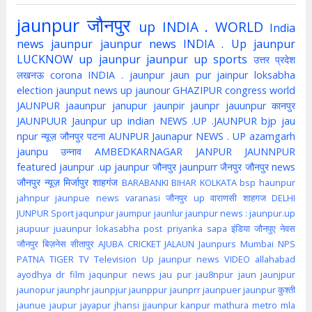
jaunpur
जौनपुर
up
INDIA . WORLD
India
news jaunpur
jaunpur news
INDIA . Up jaunpur
LUCKNOW
up jaunpur
jaunpur up
sports
उत्तर प्रदेश
लखनऊ
corona
INDIA . jaunpur
jaun pur
jainpur
loksabha
election
jaunput
news up
jaunour
GHAZIPUR
congress
world
JAUNPUR
jaaunpur
janupur
jaunpir
jaunpr
jauunpur
कानपुर
JAUNPUUR
Jaunpur up indian
NEWS .UP .JAUNPUR
bjp
jau
npur
न्यूज़ जौनपुर
पटना
AUNPUR
Jaunapur
NEWS . UP
azamgarh
jaunpu
उन्नाव
AMBEDKARNAGAR
JANPUR
JAUNNPUR
featured
jaunpur .up
jaunpur जौनपुर
jaunpurr
जैनपुर
जौनपुर news
जौनपुर न्यूज़
मिर्जापुर
शाहगंज
BARABANKI
BIHAR
KOLKATA
bsp
haunpur
jahnpur
jaunpue
news
varanasi
जौनपुर up
वाराणसी
शाहगज
DELHI
JUNPUR
Sport
jaqunpur
jaumpur
jaunlur
jaunpur news :
jaunpur.up
jaupuur
juaunpur
lokasabha
post
priyanka
sapa
इंडिया
जौनपुए
नेवस
जौनपुर
बिज़नेस
सीतापुर
AJUBA
CRICKET
JALAUN
Jaunpurs
Mumbai
NPS
PATNA
TIGER
TV
Television
Up jaunpur news
VIDEO
allahabad
ayodhya
dr
film
jaqunpur news
jau pur
jau8npur
jaun
jaunjpur
jaunopur
jaunphr
jaunpjur
jaunppur
jaunprr
jaunpuer
jaunpur कुश्ती
jaunue
jaupur
jayapur
jhansi
jjaunpur
kanpur
mathura
metro
mla