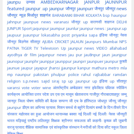
jaunpu
उन्नाव
AMBEDKARNAGAR
JANPUR
JAUNNPUR
featured
jaunpur .up
jaunpur जौनपुर
jaunpurr
जैनपुर
जौनपुर news
जौनपुर न्यूज़
मिर्जापुर
शाहगंज
BARABANKI
BIHAR
KOLKATA
bsp
haunpur
jahnpur
jaunpue
news
varanasi
जौनपुर up
वाराणसी
शाहगज
DELHI
JUNPUR
Sport
jaqunpur
jaumpur
jaunlur
jaunpur news :
jaunpur.up
jaupuur
juaunpur
lokasabha
post
priyanka
sapa
इंडिया
जौनपुए
नेवस
जौनपुर
बिज़नेस
सीतापुर
AJUBA
CRICKET
JALAUN
Jaunpurs
Mumbai
NPS
PATNA
TIGER
TV
Television
Up jaunpur news
VIDEO
allahabad
ayodhya
dr
film
jaqunpur news
jau pur
jau8npur
jaun
jaunjpur
jaunopur
jaunphr
jaunpjur
jaunppur
jaunprr
jaunpuer
jaunpur कुश्ती
jaunue
jaupur
jayapur
jhansi
jjaunpur
kanpur
mathura
metro
mla
mp
naunpur
pakistan
phulpur
police
rahul
rajbabbar
ramdan
religion
s.p.news
sajid
siraj
sp
up .jaunpur
up इंडिया
up सीतापुर
varansi
vote
voter
wine
अंतर्राष्ट्रीय
अम्बेडकर नगर
इफेक्टिव पब्लिक स्पीकिंग
कार्यक्रम आयोजित
उत्तर पदेश
उप
एस एम मासूम
खेतासराय
गाजीपुर
गौराबादशाहपुर
जम्मू
जानपुर
जिला पोषण समिति की बैठक सम्पन्न
जी एच के हॉस्पिटल
जोधपुर
जौनपु
जौनपुर
jaunpur
डीएम का अभिनव प्रयास: मिशन समर्थ से बहुरेंगे दिव्यांग बच्चों के दिन
तीसरे दिन
संस्कार महोत्सव का हुआ आयोजन
थानाध्यक्ष बक्सा
नई दिल्ली
नई दिल्लीः
नेवस जौनपुरी
भारत
मड़ियाहूं
राष्टीय
ललितपुर
शिक्षक
श्रीनगर
सफलता की कहानी- कृषक की जुबानी
सरजू प्रसाद शैक्षिक
सामाजिक एवं सांस्कृतिक संस्थान ने मरीजों को दिया कीट
स्कूल
ज़िला
बेसिक शिक्षा