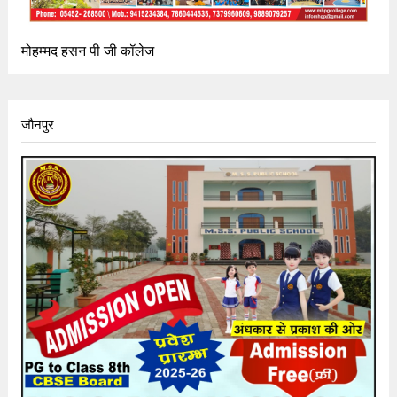
मोहम्मद हसन पी जी कॉलेज
जौनपुर